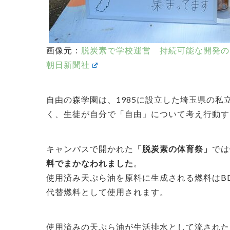
画像元：
脱炭素で学校運営 持続可能な開発の
朝日新聞社
自由の森学園は、1985に設立した埼玉県の
く、生徒が自分で「自由」について考え行動す
キャンパスで開かれた
「脱炭素の体育祭」
では
料でまかなわれました
。
使用済み天ぷら油を原料に生成される燃料はB
代替燃料として使用されます。
使用済みの天ぷら油が生活排水として流された