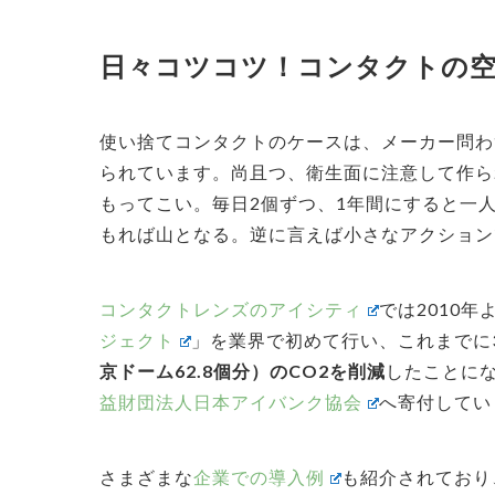
日々コツコツ！コンタクトの
使い捨てコンタクトのケースは、メーカー問わ
られています。尚且つ、衛生面に注意して作ら
もってこい。
毎日2個ずつ、1年間にすると一
もれば山となる。逆に言えば小さなアクション
コンタクトレンズのアイシティ
では2010
ジェクト
」を業界で初めて行い、これまでに3
京ドーム62.8個分）のCO2を削減
したことにな
益財団法人日本アイバンク協会
へ寄付してい
さまざまな
企業での導入例
も紹介されており