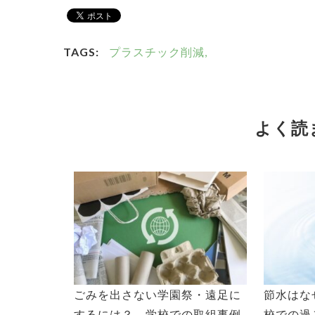
TAGS:
プラスチック削減,
よく読
ごみを出さない学園祭・遠足に
節水はな
するには？ 学校での取組事例
校での過