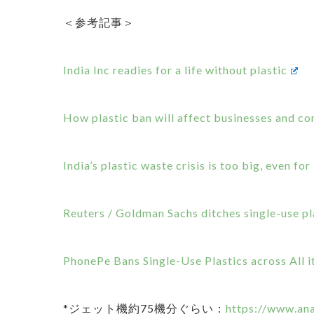
＜参考記事＞
India Inc readies for a life without plastic
How plastic ban will affect businesses and c
India’s plastic waste crisis is too big, even fo
Reuters / Goldman Sachs ditches single-use pl
PhonePe Bans Single-Use Plastics across All i
*ジェット機約75機分ぐらい：
https://www.ana.