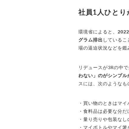
社員1人ひとり
環境省によると、
20
グラム排出
しているこ
場の逼迫状況などを鑑
リデュースが3Rの中
わない」のがシンプル
スには、次のようなも
・買い物のときはマイ
・食料品は必要な分だ
・量り売りや包装なし
・マイボトルやマイ箸