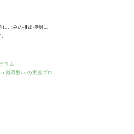
的にごみの排出抑制に
す。
ログラム
en 循環型○○の実践プロ